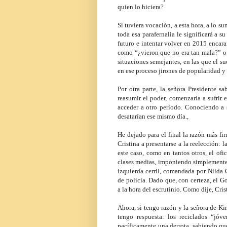
quien lo hiciera?
Si tuviera vocación, a esta hora, a lo s
toda esa parafernalia le significará a s
futuro e intentar volver en 2015 encar
como “¿vieron que no era tan mala?” o “
situaciones semejantes, en las que el su
en ese proceso jirones de popularidad y 
Por otra parte, la señora Presidente 
reasumir el poder, comenzaría a sufrir 
acceder a otro período. Conociendo a 
desatarían ese mismo día.,
He dejado para el final la razón más f
Cristina a presentarse a la reelección: 
este caso, como en tantos otros, el ofi
clases medias, imponiendo simplemente 
izquierda cerril, comandada por Nilda 
de policía. Dado que, con certeza, el G
a la hora del escrutinio. Como dije, Cris
Ahora, si tengo razón y la señora de Ki
tengo respuesta: los reciclados “jóve
pacíficamente una derrota, sabiendo qu