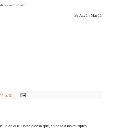
 demasiado pedir.
Bs.As., 14 Mar 11
en
17:32
iculo en el IP. Usted piensa que, en base a los multiples