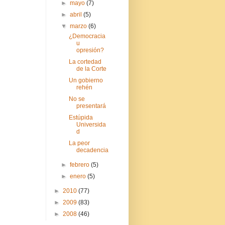
►
mayo
(7)
►
abril
(5)
▼
marzo
(6)
¿Democracia
u
opresión?
La cortedad
de la Corte
Un gobierno
rehén
No se
presentará
Estúpida
Universida
d
La peor
decadencia
►
febrero
(5)
►
enero
(5)
►
2010
(77)
►
2009
(83)
►
2008
(46)