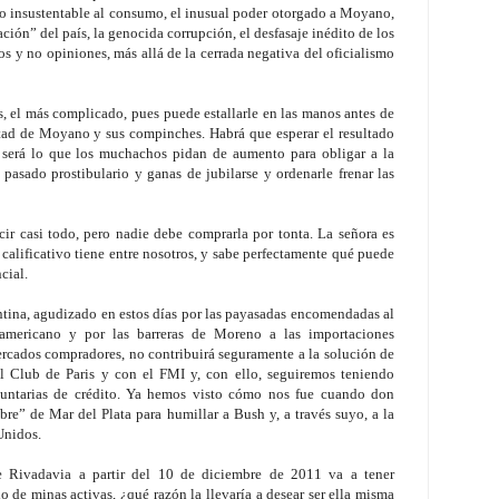
so insustentable al consumo, el inusual poder otorgado a Moyano,
ión” del país, la genocida corrupción, el desfasaje inédito de los
os y no opiniones, más allá de la cerrada negativa del oficialismo
os, el más complicado, pues puede estallarle en las manos antes de
tad de Moyano y sus compinches. Habrá que esperar el resultado
to será lo que los muchachos pidan de aumento para obligar a la
pasado prostibulario y ganas de jubilarse y ordenarle frenar las
ir casi todo, pero nadie debe comprarla por tonta. La señora es
calificativo tiene entre nosotros, y sabe perfectamente qué puede
cial.
ntina, agudizado en estos días por las payasadas encomendadas al
eamericano y por las barreras de Moreno a las importaciones
ercados compradores, no contribuirá seguramente a la solución de
 Club de Paris y con el FMI y, con ello, seguiremos teniendo
oluntarias de crédito. Ya hemos visto cómo nos fue cuando don
mbre” de Mar del Plata para humillar a Bush y, a través suyo, a la
Unidos.
e Rivadavia a partir del 10 de diciembre de 2011 va a tener
 de minas activas, ¿qué razón la llevaría a desear ser ella misma