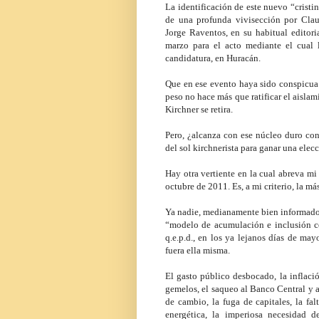
La identificación de este nuevo “cristi
de una profunda vivisección por Cla
Jorge Raventos, en su habitual editori
marzo para el acto mediante el cual 
candidatura, en Huracán.
Que en ese evento haya sido conspicua l
peso no hace más que ratificar el aislam
Kirchner se retira.
Pero, ¿alcanza con ese núcleo duro con
del sol kirchnerista para ganar una ele
Hay otra vertiente en la cual abreva mi
octubre de 2011. Es, a mi criterio, la má
Ya nadie, medianamente bien informado, 
“modelo de acumulación e inclusión co
q.e.p.d., en los ya lejanos días de ma
fuera ella misma.
El gasto público desbocado, la inflació
gemelos, el saqueo al Banco Central y a l
de cambio, la fuga de capitales, la falt
energética, la imperiosa necesidad 