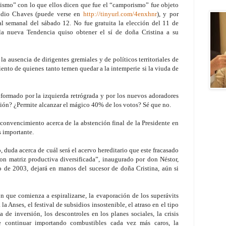
nismo” con lo que ellos dicen que fue el “camporismo” fue objeto
udio Chaves (puede verse en
http://tinyurl.com/4enxhnr
), y por
al semanal del sábado 12. No fue gratuita la elección del 11 de
la nueva Tendencia quiso obtener el sí de doña Cristina a su
a ausencia de dirigentes gremiales y de políticos territoriales de
iento de quienes tanto temen quedar a la intemperie si la viuda de
formado por la izquierda retrógrada y por los nuevos adoradores
cción? ¿Permite alcanzar el mágico 40% de los votos? Sé que no.
 convencimiento acerca de la abstención final de la Presidente en
s importante.
duda acerca de cuál será el acervo hereditario que este fracasado
n matriz productiva diversificada”, inaugurado por don Néstor,
yo de 2003, dejará en manos del sucesor de doña Cristina, aún si
n que comienza a espiralizarse, la evaporación de los superávits
a Anses, el festival de subsidios insostenible, el atraso en el tipo
a de inversión, los descontroles en los planes sociales, la crisis
de continuar importando combustibles cada vez más caros, la