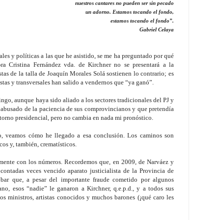
nuestros cantares no pueden ser sin
pecado
un adorno. Estamos tocando el fondo,
estamos tocando el fondo”.
Gabriel Celaya
les y políticas a las que he asistido, se me ha preguntado por qué
ra Cristina Fernández vda. de Kirchner no se presentará a la
tas de la talla de Joaquín Morales Solá sostienen lo contrario; es
listas y transversales han salido a vendernos que “ya ganó”.
ngo, aunque haya sido aliado a los sectores tradicionales del PJ y
 abusado de la paciencia de sus comprovincianos y que pretendía
 entorno presidencial, pero no cambia en nada mi pronóstico.
o, veamos cómo he llegado a esa conclusión. Los caminos son
os y, también, crematísticos.
tamente con los números. Recordemos que, en 2009, de Narváez y
contadas veces vencido aparato justicialista de la Provincia de
ar que, a pesar del importante fraude cometido por algunos
no, esos “nadie” le ganaron a Kirchner, q.e.p.d., y a todos sus
ios ministros, artistas conocidos y muchos barones (¡qué caro les