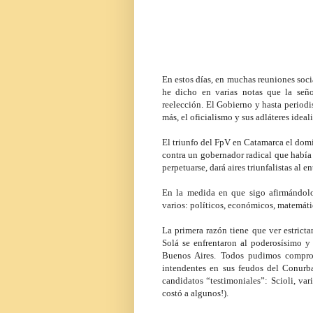
En estos días, en muchas reuniones socia
he dicho en varias notas que la seño
reelección. El Gobierno y hasta periodis
más, el oficialismo y sus adláteres idea
El triunfo del FpV en Catamarca el domi
contra un gobernador radical que había
perpetuarse, dará aires triunfalistas al
En la medida en que sigo afirmándol
varios: políticos, económicos, matemátic
La primera razón tiene que ver estric
Solá se enfrentaron al poderosísimo y 
Buenos Aires. Todos pudimos comprob
intendentes en sus feudos del Conurba
candidatos “testimoniales”: Scioli, var
costó a algunos!).