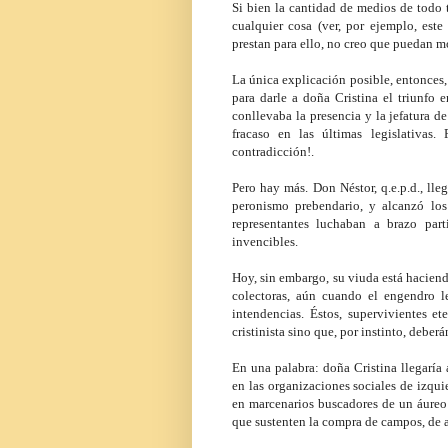
Si bien la cantidad de medios de todo 
cualquier cosa (ver, por ejemplo, est
prestan para ello, no creo que puedan mo
La única explicación posible, entonces
para darle a doña Cristina el triunfo e
conllevaba la presencia y la jefatura de
fracaso en las últimas legislativas.
contradicción!.
Pero hay más. Don Néstor, q.e.p.d., l
peronismo prebendario, y alcanzó los 
representantes luchaban a brazo part
invencibles.
Hoy, sin embargo, su viuda está haciendo
colectoras, aún cuando el engendro l
intendencias. Éstos, supervivientes et
cristinista sino que, por instinto, deber
En una palabra: doña Cristina llegaría
en las organizaciones sociales de izqui
en marcenarios buscadores de un áureo 
que sustenten la compra de campos, de a