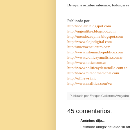
De aquí a octubre sabremos, todos, si es
Publicado por:
http://scolaro.blogspot.com
http://argenlibre.blogspot.com
http://mendozaopina.blogspot.com
http://www.elojodigital.com
http://nuevoencuentro.com
http://www.informadorpublico.com
http://www.cronicayanalisis.com.ar
http://www.notiar.com.ar
http://www.politicaydesarrollo.com.ar
http://www.miradornacional.com
http://offnews.info
http://www.analitica.com/va
Publicado por
Enrique Guillermo Avogadro
45 comentarios:
Anónimo dijo...
Estimado amigo: he leido su art