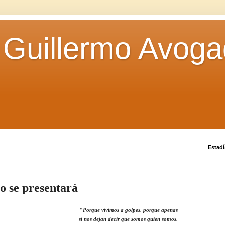
 Guillermo Avoga
Estadí
o se presentará
“Porque vivimos a golpes, porque apenas
si nos dejan decir que somos quien somos,