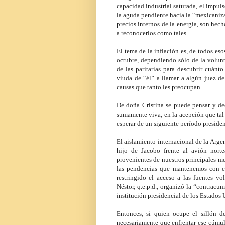
capacidad industrial saturada, el impul
la aguda pendiente hacia la “mexicanizac
precios internos de la energía, son hech
a reconocerlos como tales.
El tema de la inflación es, de todos es
octubre, dependiendo sólo de la volun
de las paritarias para descubrir cuán
viuda de “él” a llamar a algún juez de 
causas que tanto les preocupan.
De doña Cristina se puede pensar y dec
sumamente viva, en la acepción que tal 
esperar de un siguiente período presiden
El aislamiento internacional de la Arge
hijo de Jacobo frente al avión nort
provenientes de nuestros principales m
las pendencias que mantenemos con el
restringido el acceso a las fuentes v
Néstor, q.e.p.d., organizó la “contracu
institución presidencial de los Estados 
Entonces, si quien ocupe el sillón d
necesariamente que enfrentar ese cúmulo