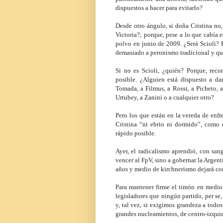
dispuestos a hacer para evitarlo?
Desde otro ángulo, si doña Cristina no,
Victoria?; porque, pese a lo que cabía
polvo en junio de 2009. ¿Será Scioli? E
demasiado a peronismo tradicional y que 
Si no es Scioli, ¿quién? Porque, rec
posible. ¿Alguien está dispuesto a d
Tomada, a Filmus, a Rossi, a Picheto, a
Urtubey, a Zanini o a cualquier otro?
Pero los que están en la vereda de enfr
Cristina “ni ebrio ni dormido”, como 
rápido posible.
Ayer, el radicalismo aprendió, con san
vencer al FpV, sino a gobernar la Argen
años y medio de kirchnerismo dejará co
Para mantener firme el timón en medio 
legisladores que ningún partido, per se,
y, tal vez, si exigimos grandeza a todo
grandes nucleamientos, de centro-izquie