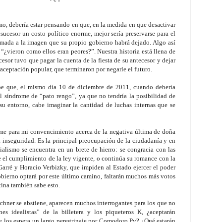
umo, debería estar pensando en que, en la medida en que desactivar
u sucesor un costo político enorme, mejor sería preservarse para el
amada a la imagen que su propio gobierno habrá dejado. Algo así
¿vieron como ellos eran peores?”. Nuestra historia está llena de
cesor tuvo que pagar la cuenta de la fiesta de su antecesor y dejar
aceptación popular, que terminaron por negarle el futuro.
sabe que, el mismo día 10 de diciembre de 2011, cuando debería
el síndrome de “pato rengo”, ya que no tendría la posibilidad de
su entorno, cabe imaginar la cantidad de luchas internas que se
irme para mi convencimiento acerca de la negativa última de doña
la inseguridad. Es la principal preocupación de la ciudadanía y en
cialismo se encuentra en un brete de hierro: se congracia con las
el cumplimiento de la ley vigente, o continúa su romance con la
Garré y Horacio Verbizky, que impiden al Estado ejercer el poder
obierno optará por este último camino, faltarán muchos más votos
tina también sabe esto.
rchner se abstiene, aparecen muchos interrogantes para los que no
nes idealistas” de la billetera y los piqueteros K, ¿aceptarán
e los espera un largo peregrinaje por Comodoro Py? ¿Qué estarán