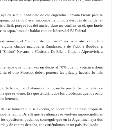
 ¿quién será el candidato de ese engendro llamado Frente para la
 esperar, no cambió ese rimbombante nombre después de morder el
s difícil, porque los del núcleo duro no confían en él, que huele
es capaz hasta de hablar con los líderes del PJ Federal.
onozcámoslo, el “modelo de inclusión” no tiene otro candidato
ar alguna chance nacional a Randazzo, a de Vido, a Boudou, a
l “Chino” Navarro, a Pérsico, a De Elía, a Gioja, a Alperovich, a
ente, esos que juntan –es un decir- al 70% que no votaría a doña
diría el otro Moreno, deben ponerse las pilas, y hacerlo lo más
gre, la lección en Catamarca. Sólo, nadie puede. No me refiero a
tina que se viene. Esa que tendrá todos los problemas que los ocho
mo herencia.
de ese huracán que se avecina, se necesitará una base propia de
 podría reunir. De allí que las alianzas se vuelvan imprescindibles
s los opositores, podamos conseguir que en la Argentina haya dos
rda y de centro-derecha, convirtiéndonos en un país civilizado.