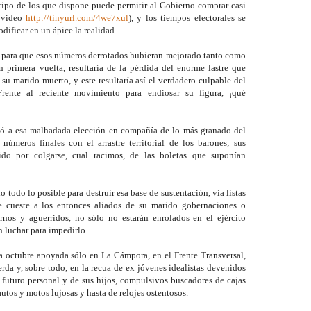
tipo de los que dispone puede permitir al Gobierno comprar casi
e video
http://tinyurl.com/4we7xul
), y los tiempos electorales se
dificar en un ápice la realidad.
, para que esos números derrotados hubieran mejorado tanto como
n primera vuelta, resultaría de la pérdida del enorme lastre que
 su marido muerto, y este resultaría así el verdadero culpable del
 Frente al reciente movimiento para endiosar su figura, ¡qué
legó a esa malhadada elección en compañía de lo más granado del
números finales con el arrastre territorial de los barones; sus
ido por colgarse, cual racimos, de las boletas que suponían
 todo lo posible para destruir esa base de sustentación, vía listas
e cueste a los entonces aliados de su marido gobernaciones o
ernos y aguerridos, no sólo no estarán enrolados en el ejército
án luchar para impedirlo.
 a octubre apoyada sólo en La Cámpora, en el Frente Transversal,
erda y, sobre todo, en la recua de ex jóvenes idealistas devenidos
futuro personal y de sus hijos, compulsivos buscadores de cajas
utos y motos lujosas y hasta de relojes ostentosos.