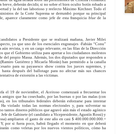
en breve, deberán decidir, si no sobre el bien oculto botín robado a
ibertad y la del tan laborioso y reelecto Máximo Kirchner. Todo el
ministros de la Corte Suprema se derrumbó porque su principal
de, aparece claramente como jefe de esta franquicia
blue
de la
andidatos a Presidente que se realizará mañana, Javier Milei
especto, ya que uno de los esenciales engranajes -Fabián “Conu”
aún revista, y en un cargo relevante, en las filas de la Dirección
s que el Gobierno utiliza para apretar a los ciudadanos molestos
nde del propio Massa. Además, los dos diputados que responden a
o (Ramiro Gutiérrez y Micaela Morán) han permitido a la canalla
cesario para su payasesco show contra los jueces supremos, y
hasta después del ballotage para no afectar más sus chances
entativa de extorsión a las víctimas.
unfa el 19 de noviembre, el
Aceitoso
comenzará a frecuentar los
 amigos que ha cosechado, por las buenas o por las malas (con
s), en los tribunales federales deberán esforzarse para intentar
Ha violado todas las normas electorales y, para solventar su
o tantos dineros públicos que agravó aún más el estado agónico
 Jefe de Gabinete (el candidato a Vicepresidente, Agustín Rossi) y
sa) ampliaron el gasto de este año en casi $ 400.000.000.000.=
. Y, por si fuera poco, habrá llegado el momento en que deberá
 girarán como veletas por los nuevos vientos políticos, cómo ha