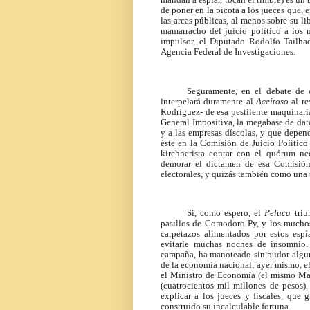
de poner en la picota a los jueces que, 
las arcas públicas, al menos sobre su l
mamarracho del juicio político a los 
impulsor, el Diputado Rodolfo Tailha
Agencia Federal de Investigaciones.
Seguramente, en el debate de c
interpelará duramente al
Aceitoso
al r
Rodríguez- de esa pestilente maquinaria 
General Impositiva, la megabase de dato
y a las empresas díscolas, y que depe
éste en la Comisión de Juicio Polític
kirchnerista contar con el quórum ne
demorar el dictamen de esa Comisión 
electorales, y quizás también como una t
Si, como espero, el
Peluca
tri
pasillos de Comodoro Py, y los muchos
carpetazos alimentados por estos espía
evitarle muchas noches de insomnio. 
campaña, ha manoteado sin pudor algun
de la economía nacional; ayer mismo, el
el Ministro de Economía (el mismo Mas
(cuatrocientos mil millones de pesos)
explicar a los jueces y fiscales, que
construido su incalculable fortuna.