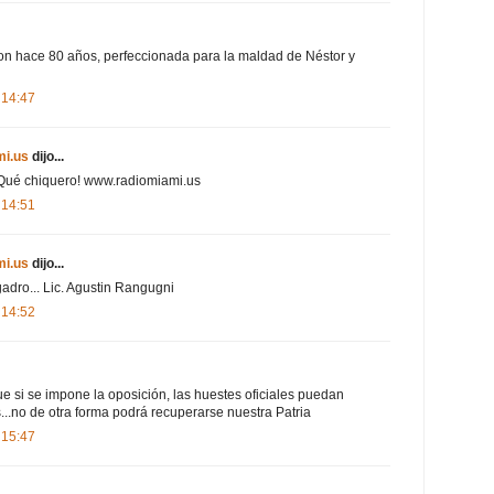
on hace 80 años, perfeccionada para la maldad de Néstor y
 14:47
i.us
dijo...
¡Qué chiquero! www.radiomiami.us
 14:51
i.us
dijo...
adro... Lic. Agustin Rangugni
 14:52
que si se impone la oposición, las huestes oficiales puedan
..no de otra forma podrá recuperarse nuestra Patria
 15:47