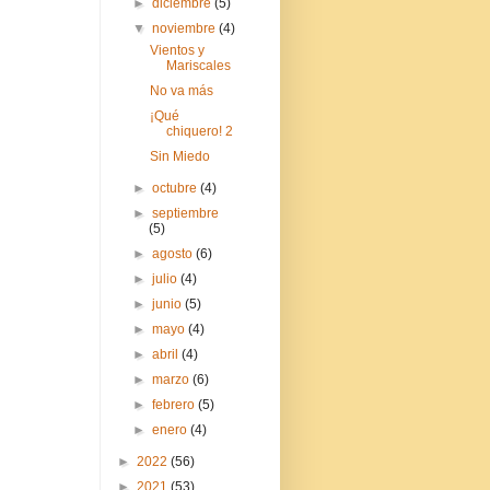
►
diciembre
(5)
▼
noviembre
(4)
Vientos y
Mariscales
No va más
¡Qué
chiquero! 2
Sin Miedo
►
octubre
(4)
►
septiembre
(5)
►
agosto
(6)
►
julio
(4)
►
junio
(5)
►
mayo
(4)
►
abril
(4)
►
marzo
(6)
►
febrero
(5)
►
enero
(4)
►
2022
(56)
►
2021
(53)