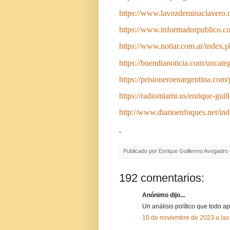
https://www.lavozdeminaclavero.c
https://www.informadorpublico.c
https://www.notiar.com.ar/index.
https://buendianoticia.com/uncate
https://prisioneroenargentina.com
https://radiomiami.us/enrique-gui
http://www.diarioenfoques.net/ind
Publicado por
Enrique Guillermo Avogadro
192 comentarios:
Anónimo dijo...
Un análisis político que todo ap
10 de noviembre de 2023 a las