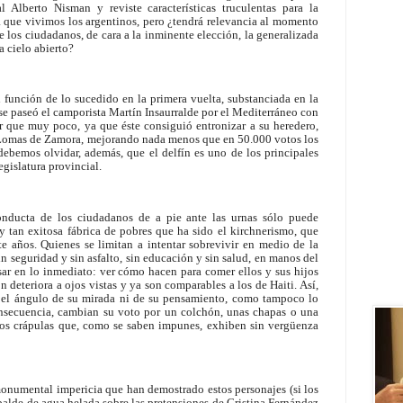
al Alberto Nisman y reviste características truculentas para la
a que vivimos los argentinos, pero ¿tendrá relevancia al momento
 los ciudadanos, de cara a la inminente elección, la generalizada
a cielo abierto?
 función de lo sucedido en la primera vuelta, substanciada en la
 se paseó el camporista Martín Insaurralde por el Mediterráneo con
r que muy poco, ya que éste consiguió entronizar a su heredero,
Lomas de Zamora, mejorando nada menos que en 50.000 votos los
ebemos olvidar, además, que el delfín es uno de los principales
gislatura provincial.
onducta de los ciudadanos de a pie ante las urnas sólo puede
y tan exitosa fábrica de pobres que ha sido el kirchnerismo, que
te años. Quienes se limitan a intentar sobrevivir en medio de la
sin seguridad y sin asfalto, sin educación y sin salud, en manos del
sar en lo inmediato: ver cómo hacen para comer ellos y sus hijos
 deteriora a ojos vistas y ya son comparables a los de Haiti. Así,
n el ángulo de su mirada ni de su pensamiento, como tampoco lo
onsecuencia, cambian su voto por un colchón, unas chapas o una
estos crápulas que, como se saben impunes, exhiben sin vergüenza
monumental impericia que han demostrado estos personajes (si los
 balde de agua helada sobre las pretensiones de Cristina Fernández