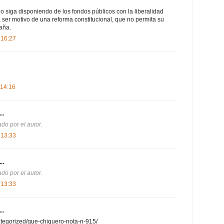
o siga disponiendo de los fondos públicos con la liberalidad
 ser motivo de una reforma constitucional, que no permita su
aña.
 16:27
 14:16
..
do por el autor.
 13:33
..
do por el autor.
 13:33
..
ategorized/que-chiquero-nota-n-915/