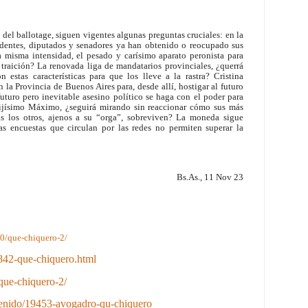
 del ballotage, siguen vigentes algunas preguntas cruciales: en la
dentes, diputados y senadores ya han obtenido o reocupado sus
a misma intensidad, el pesado y carísimo aparato peronista para
 traición? La renovada liga de mandatarios provinciales, ¿querrá
stas características para que los lleve a la rastra? Cristina
la Provincia de Buenos Aires para, desde allí, hostigar al futuro
uturo pero inevitable asesino político se haga con el poder para
hijísimo Máximo, ¿seguirá mirando sin reaccionar cómo sus más
as los otros, ajenos a su “orga”, sobreviven? La moneda sigue
ias encuestas que circulan por las redes no permiten superar la
Bs.As., 11 Nov 23
0/que-chiquero-2/
5842-que-chiquero.html
/que-chiquero-2/
tenido/19453-avogadro-qu-chiquero