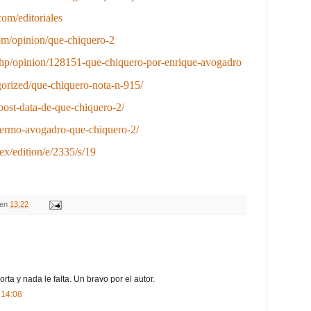
om/editoriales
om/opinion/que-chiquero-2
php/opinion/128151-que-chiquero-por-enrique-avogadro
gorized/que-chiquero-nota-n-915/
/post-data-de-que-chiquero-2/
llermo-avogadro-que-chiquero-2/
ex/edition/e/2335/s/19
en
13:22
orta y nada le falta. Un bravo por el autor.
 14:08