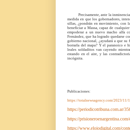
Precisamente, ante la inminencia
medida en que los gobernadores, inten
sillas, ¿pondrán en movimiento, con l
beneficiar a Massa, capaz de cualquier
empoderar a un nuevo macho alfa con e
Fernández, que ha logrado quedarse con 
gobierno nacional, ¿ayudará a que su f
borrarla del mapa? Y el paranoico e 
leales soldaditos van cayendo mientr
estando en el aire, y las contradictor
incógnita.
Publicaciones:
https://totalnewsagency.com/2023/11/1
https://periodicotribuna.com.ar/3
https://prisioneroenargentina.com
https://www.elojodigital.com/con