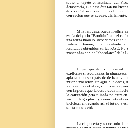
sobre el tapete el asesinato del Fisc
democracia, aún para ésta tan maltrech
de votar? ¿Cuánto incide en el ánimo de
corrupción que se expone, diariamente, 
Si la respuesta puede medirse en
estela del yacht “Bandido”, con el cual
una felina modelo, deberíamos conclui
Federico Otermin, como Intendente de 
resultados obtenidos en las PASO. No d
manchados por los “chocolates” de la Le
El por qué de esa irracional c
explicarse si recordamos la gigantesca 
aplasta a nuestro país desde hace vein
miseria más atroz, sin agua ni cloacas, 
violento narcotráfico, sólo pueden pen
con ingresos que la desbordada inflación
la corrupción generalizada no entra e
hace el largo plazo y, como natural c
bicicleta, entregando así el futuro a 
sus fastuosas vidas.
La chapucería y, sobre todo, la 
mandan a espiar, tocan el timbre) es un