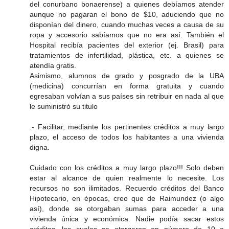
del conurbano bonaerense) a quienes debíamos atender
aunque no pagaran el bono de $10, aduciendo que no
disponían del dinero, cuando muchas veces a causa de su
ropa y accesorio sabíamos que no era así. También el
Hospital recibía pacientes del exterior (ej. Brasil) para
tratamientos de infertilidad, plástica, etc. a quienes se
atendía gratis.
Asimismo, alumnos de grado y posgrado de la UBA
(medicina) concurrían en forma gratuita y cuando
egresaban volvían a sus países sin retribuir en nada al que
le suministró su titulo
.- Facilitar, mediante los pertinentes créditos a muy largo
plazo, el acceso de todos los habitantes a una vivienda
digna.
Cuidado con los créditos a muy largo plazo!!! Solo deben
estar al alcance de quien realmente lo necesite. Los
recursos no son ilimitados. Recuerdo créditos del Banco
Hipotecario, en épocas, creo que de Raimundez (o algo
así), donde se otorgaban sumas para acceder a una
vivienda única y económica. Nadie podía sacar estos
créditos, los cuales se otorgaron en número de 10 a