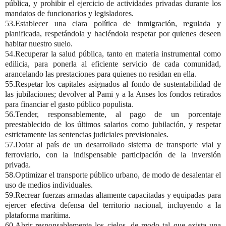
pública, y prohibir el ejercicio de actividades privadas durante los
mandatos de funcionarios y legisladores.
53.Establecer una clara política de inmigración, regulada y
planificada, respetándola y haciéndola respetar por quienes deseen
habitar nuestro suelo.
54.Recuperar la salud pública, tanto en materia instrumental como
edilicia, para ponerla al eficiente servicio de cada comunidad,
arancelando las prestaciones para quienes no residan en ella.
55.Respetar los capitales asignados al fondo de sustentabilidad de
las jubilaciones; devolver al Pami y a la Anses los fondos retirados
para financiar el gasto público populista.
56.Tender, responsablemente, al pago de un porcentaje
preestablecido de los últimos salarios como jubilación, y respetar
estrictamente las sentencias judiciales previsionales.
57.Dotar al país de un desarrollado sistema de transporte vial y
ferroviario, con la indispensable participación de la inversión
privada.
58.Optimizar el transporte público urbano, de modo de desalentar el
uso de medios individuales.
59.Recrear fuerzas armadas altamente capacitadas y equipadas para
ejercer efectiva defensa del territorio nacional, incluyendo a la
plataforma marítima.
60.Abrir responsablemente los cielos, de modo tal que exista una