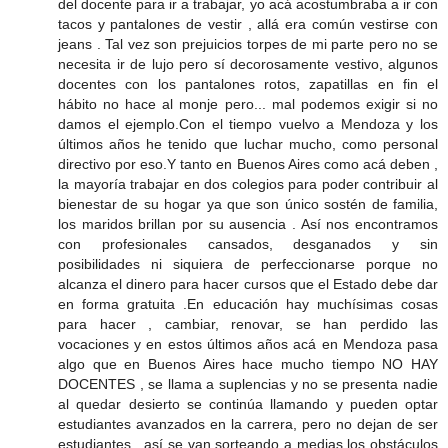
del docente para ir a trabajar, yo acá acostumbraba a ir con
tacos y pantalones de vestir , allá era común vestirse con
jeans . Tal vez son prejuicios torpes de mi parte pero no se
necesita ir de lujo pero sí decorosamente vestivo, algunos
docentes con los pantalones rotos, zapatillas en fin el
hábito no hace al monje pero... mal podemos exigir si no
damos el ejemplo.Con el tiempo vuelvo a Mendoza y los
últimos años he tenido que luchar mucho, como personal
directivo por eso.Y tanto en Buenos Aires como acá deben ,
la mayoría trabajar en dos colegios para poder contribuir al
bienestar de su hogar ya que son único sostén de familia,
los maridos brillan por su ausencia . Así nos encontramos
con profesionales cansados, desganados y sin
posibilidades ni siquiera de perfeccionarse porque no
alcanza el dinero para hacer cursos que el Estado debe dar
en forma gratuita .En educación hay muchísimas cosas
para hacer , cambiar, renovar, se han perdido las
vocaciones y en estos últimos años acá en Mendoza pasa
algo que en Buenos Aires hace mucho tiempo NO HAY
DOCENTES , se llama a suplencias y no se presenta nadie
al quedar desierto se continúa llamando y pueden optar
estudiantes avanzados en la carrera, pero no dejan de ser
estudiantes , así se van sorteando a medias los obstáculos