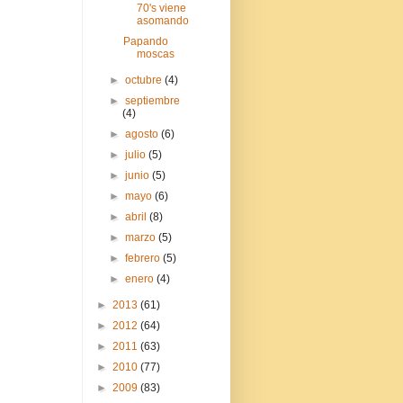
70's viene
asomando
Papando
moscas
►
octubre
(4)
►
septiembre
(4)
►
agosto
(6)
►
julio
(5)
►
junio
(5)
►
mayo
(6)
►
abril
(8)
►
marzo
(5)
►
febrero
(5)
►
enero
(4)
►
2013
(61)
►
2012
(64)
►
2011
(63)
►
2010
(77)
►
2009
(83)