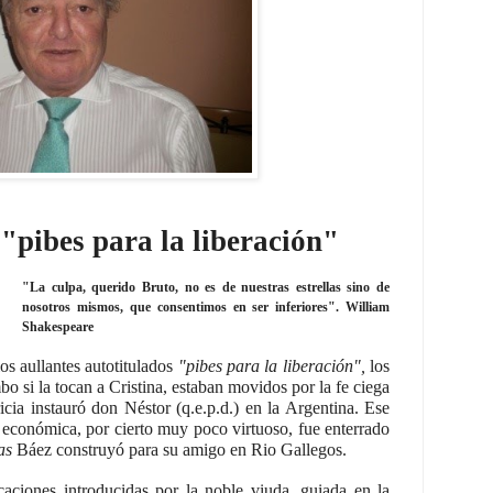
"pibes para la liberación"
"La culpa, querido Bruto, no es de nuestras estrellas sino de
nosotros mismos, que consentimos en ser inferiores". William
Shakespeare
os aullantes autotitulados
"pibes para la liberación",
los
si la tocan a Cristina, estaban movidos por la fe ciega
cia instauró don Néstor (q.e.p.d.) en la Argentina. Ese
 económica, por cierto muy poco virtuoso, fue enterrado
as
Báez construyó para su amigo en Rio Gallegos.
aciones introducidas por la noble viuda, guiada en la