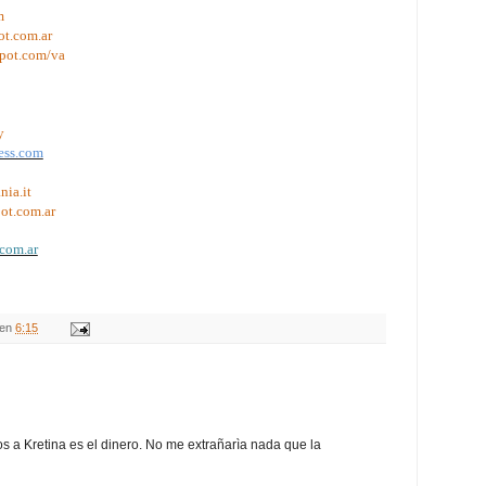
m
ot.com.ar
spot.com/va
y
ess.com
nia.it
pot.com.ar
.com.ar
en
6:15
s a Kretina es el dinero. No me extrañarìa nada que la