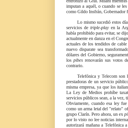
entronizó al Gral. Milani mientras
imputan a aquél, o cuando se les 
como Gildo Insfrán, Gobernador 
Lo mismo sucedió estos días 
servicios de
triple-play
en la Arg
había prohibido para evitar, se dij
actualmente en danza en el Congres
actuales de los tendidos de cable
nuevo disparate sea transformad
dólares del Gobierno, seguramen
los
pibes
renovarán sus votos de
contrario.
Telefónica y Telecom son lo
prestadoras de un servicio públi
misma empresa, ya que los italia
La Ley de Medios prohíbe taxati
servicios públicos sean, a la vez,
Obviamente, cuando esa ley fue
como un arma letal del "relato" of
grupo Clarín. Pero ahora, un ex
p
por lo visto no lee noticias inter
autorizará mañana a Telefónica a 