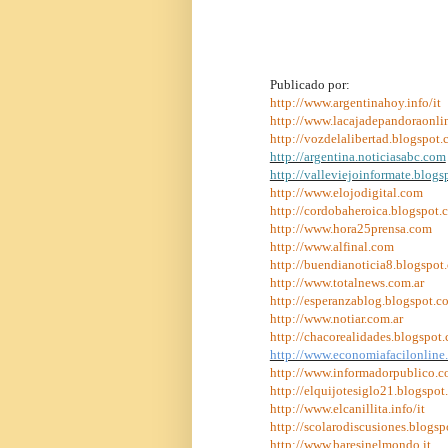
Publicado por:
http://www.argentinahoy.info/it
http://www.lacajadepandoraonli
http://vozdelalibertad.blogspot.
http://argentina.noticiasabc.com
http://valleviejoinformate.blogs
http://www.elojodigital.com
http://cordobaheroica.blogspot.
http://www.hora25prensa.com
http://www.alfinal.com
http://buendianoticia8.blogspot
http://www.totalnews.com.ar
http://esperanzablog.blogspot.c
http://www.notiar.com.ar
http://chacorealidades.blogspot.
http://www.economiafacilonline
http://www.informadorpublico.
http://elquijotesiglo21.blogspot
http://www.elcanillita.info/it
http://scolarodiscusiones.blogsp
http://www.baresinelmondo.it