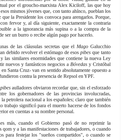
tual por el groucho-marxista Alex Kiciloff, las que hoy
 esos mismos jóvenes que, con tanto ahínco, pueblan los
 que la Presidente los convoca para arengarlos. Porque,
on fervor y, al día siguiente, exactamente la contraria
buible a la ignorancia más supina o a la compra de la
de ser un burro o recibe algún pago por hacerlo.
unas de las cláusulas secretas que el
Mago
Galucchio
ran debido revolver el estómago de esos
pibes
que tanto
; y las similares enormidades que contiene la nueva Ley
ir nuevos y fantásticos negocios a
Bóvedas
y Cristóbal
 en Santa Cruz- van en sentido absolutamente opuesto a
ifundieron contra la presencia de Repsol en YPF.
s
pibes
aulladores obviaron recordar que, sin el esforzado
tre los gobernadores de las provincias involucradas,
a petrolera nacional a los españoles; claro que también
to trabajo significó para el muerto hacerse de los fondos
erior en cuentas a su nombre personal.
ones más, cuando el Gobierno pasó de no reprimir la
los qom y a las manifestaciones de trabajadores, o cuando
s para festejar los "sueños compartidos", o cuando se