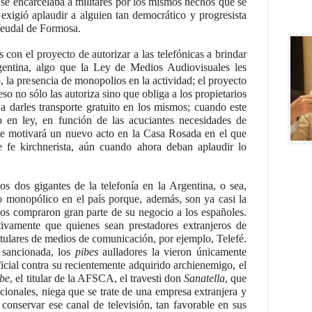
 se encarcelaba a militares por los mismos hechos que se
exigió aplaudir a alguien tan democrático y progresista
feudal de Formosa.
con el proyecto de autorizar a las telefónicas a brindar
entina, algo que la Ley de Medios Audiovisuales les
o, la presencia de monopolios en la actividad; el proyecto
o no sólo las autoriza sino que obliga a los propietarios
 a darles transporte gratuito en los mismos; cuando este
o en ley, en función de las acuciantes necesidades de
te motivará un nuevo acto en la Casa Rosada en el que
 fe kirchnerista, aún cuando ahora deban aplaudir lo
s dos gigantes de la telefonía en la Argentina, o sea,
co monopólico en el país porque, además, son ya casi la
nos compraron gran parte de su negocio a los españoles.
vamente que quienes sean prestadores extranjeros de
 titulares de medios de comunicación, por ejemplo, Telefé.
 sancionada, los
pibes
aulladores la vieron únicamente
icial contra su recientemente adquirido archienemigo, el
ibe
, el titular de la AFSCA, el travesti don
Sanatella
, que
nacionales, niega que se trate de una empresa extranjera y
conservar ese canal de televisión, tan favorable en sus