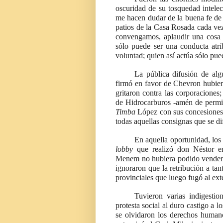
oscuridad de su tosquedad intelec
me hacen dudar de la buena fe de
patios de la Casa Rosada cada vez
convengamos, aplaudir una cosa c
sólo puede ser una conducta atri
voluntad; quien así actúa sólo pue
La pública difusión de alg
firmó en favor de Chevron hubie
gritaron contra las corporaciones
de Hidrocarburos -amén de permit
Timba
López con sus concesiones
todas aquellas consignas que se d
En aquella oportunidad, lo
lobby
que realizó don Néstor en
Menem no hubiera podido vender l
ignoraron que la retribución a tan
provinciales que luego fugó al ext
Tuvieron varias indigesti
protesta social al duro castigo a 
se olvidaron los derechos humano