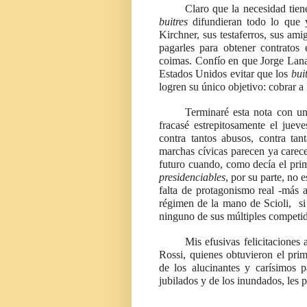
Claro que la necesidad tien
buitres
difundieran todo lo que 
Kirchner, sus testaferros, sus ami
pagarles para obtener contratos 
coimas. Confío en que Jorge Lan
Estados Unidos evitar que los
bui
logren su único objetivo: cobrar a 
Terminaré esta nota con un
fracasé estrepitosamente el juev
contra tantos abusos, contra tan
marchas cívicas parecen ya carecer
futuro cuando, como decía el prim
presidenciables
, por su parte,
no e
falta de protagonismo real -más a
régimen de la mano de Scioli, si
ninguno de sus múltiples competid
Mis efusivas felicitaciones
Rossi, quienes obtuvieron el pri
de los alucinantes y carísimos 
jubilados y de los inundados, les p