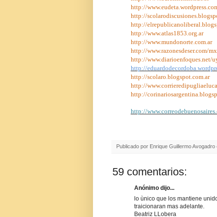
http://www.eudeta.wordpress.co
http://scolarodiscusiones.blogsp
http://elrepublicanoliberal.blog
http://www.atlas1853.org.ar
http://www.mundonorte.com.ar
http://www.razonesdeser.com/mx
http://www.diarioenfoques.net/u
http://eduardodecordoba.wordpr
http://scolaro.blogspot.com.ar
http://www.corrieredipugliaeluca
http://corinariosargentina.blogs
http://www.correodebuenosaires
Publicado por
Enrique Guillermo Avogadro
59 comentarios:
Anónimo dijo...
lo ùnico que los mantiene unido
traicionaran mas adelante.
Beatriz LLobera