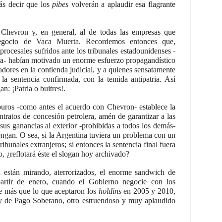
ás decir que los
pibes
volverán a aplaudir esa flagrante
Chevron y, en general, al de todas las empresas que
 negocio de Vaca Muerta. Recordemos entonces que,
rocesales sufridos ante los tribunales estadounidenses -
esa- habían motivado un enorme esfuerzo propagandístico
fadores en la contienda judicial, y a quienes sensatamente
 la sentencia confirmada, con la temida antipatria. Así
n: ¡Patria o buitres!.
ros -como antes el acuerdo con Chevron- establece la
ontratos de concesión petrolera, amén de garantizar a las
 sus ganancias al exterior -prohibidas a todos los demás-
engan. O sea, si la Argentina tuviera un problema con un
ribunales extranjeros; si entonces la sentencia final fuera
o, ¿reflotará éste el slogan hoy archivado?
a están mirando, aterrorizados, el enorme sandwich de
artir de enero, cuando el Gobierno negocie con los
te más que lo que aceptaron los
holdins
en 2005 y 2010,
ey de Pago Soberano, otro estruendoso y muy aplaudido