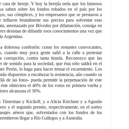
e cara de hereje. Y hoy la herejía sería que los famosos
ya saben sobre los fondos robados en el país por los
gos, sus cómplices, y los empresarios que se prestaron a
e inflaron brutalmente sus precios para solventar esas
ata, amenazado por
Bóvedas
por difamación, consiga en
tres
desistan de difundir esos conocimientos una vez que
la Argentina.
a dolorosa confesión: como los restantes convocantes,
es, cuando muy poca gente salió a la calle a protestar
ta corrupción, contra tanta tiranía. Reconozco que las
 de sentido para la sociedad, que ésta sólo saldrá en el
er Perón, lo haga para hacer tronar el escarmiento. Los
stán dispuestos a encabezar la resistencia, aún cuando su
llá de las fotos- pueda permitir la perpetuación de este
 éste obtuviera el 40% de los votos en primera vuelta y
ores alcanzara el 30%.
 a Timerman y Kiciloff, y a Alicia Kirchner y a Agustín
mero y el segundo premio, respectivamente, en el sorteo
pasajes aéreos que, solventados con los fondos de los
ermitieron llegar a Río Gallegos y a Australia.