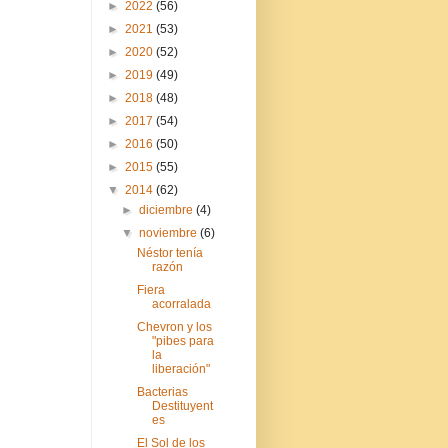
►
2022
(56)
►
2021
(53)
►
2020
(52)
►
2019
(49)
►
2018
(48)
►
2017
(54)
►
2016
(50)
►
2015
(55)
▼
2014
(62)
►
diciembre
(4)
▼
noviembre
(6)
Néstor tenía
razón
Fiera
acorralada
Chevron y los
"pibes para
la
liberación"
Bacterias
Destituyent
es
El Sol de los