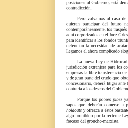
posiciones al Gobierno; está dem
contradicción.
Pero volvamos al caso de 
quieran participar del futuro
contemporáneamente, los traspiés p
aquí corporizados en el Juez Gri
para identificar a los fondos triun
defendían la necesidad de acatar
llegamos al ahora complicado sloga
La nueva Ley de Hidrocarbu
jurisdicción extranjera para los c
empresas la libre transferencia de
y de gran parte del crudo que obt
concesionario, deberá litigar ante t
contraria a los deseos del Gobiern
Porque los pobres
pibes
y
sapos que deberán comerse a p
holdouts
y ofrezca a éstos bastan
algo prohibido por la reciente L
fracaso del groucho-marxista.