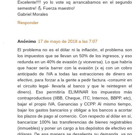
Excelente!!!! yo lo vote xq arrancabamos en el segundo
semestre! 💪 Fuerza maestro!
Gabriel Morales
Responder
Anónimo
17 de mayo de 2018 a las 7:07
El problema no es el dólar ni la inflación, el problema son
los impuestos que se llevan un 50% de los ingresos, y eso
redunda en un 40% de evasión (y viceversa). Lo que habría
que hacer sería barrer con la evasión (x ej con un cobro
anticipado de IVA a todas las extracciones de dinero en
efectivo, para forzar a la gente a pedir factura -consumir en
el circuito legal- llevarla al banco y que le reintegren el
dinero). Eso permitiría ELIMINAR los impuestos más
contraproductivos (IIBB, Cheque, ITC, Internos, BBPP, etc),
bajar el propio IVA, Ganancias y CCPP. Al mismo tiempo,
bajar los gastos bancarios y obligar a los bancos a acortar
los plazos de pago al comercio. Con respecto al dólar en sí,
bancarizar 100% las transferencias de bienes registrables
(inmuebles) y poner un cargo a los depósitos de efectivo en
dólares. De esa manera se desalienta su demanda, ya no