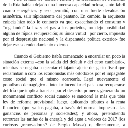
de la Rúa habían dejado una inmensa capacidad ociosa, tanto fabril
cuanto energética, y eso permitió, con una fuerte devaluación
asimétrica, salir rápidamente del pantano. En cambio, la arquitecta
egipcia hizo todo lo contrario ya que, exacerbando el consumo y
“regalando” la luz y el gas a los porteños, no dejó posibilidad
alguna de rápida recuperación; su única virtud –por cierto, impuesta
por el desprestigio nacional y la disparatada política exterior- fue
dejar escaso endeudamiento externo.
Cuando el Gobierno había comenzado a encarrilar un poco la
situación externa –con la salida del default y del cepo cambiario-,
mientras se negaba a ejecutar el tajante ajuste del gasto fiscal que
reclamaban a coro los economistas más ortodoxos por el impagable
costo social que el mismo acarrearía, llegó nuevamente el
populismo demagógico a intentar incendiar el país para recuperarse
del frío que implica transitar por el desierto: primero, generando un
monumental conflicto social cuando se sancionó la más que tibia
ley de reforma previsional; luego, aplicando tributos a la renta
financiera (que ya los pagaba, a través del normal impuesto a las
ganancias de personas y sociedades); y ahora, pretendiendo
retrotraer las tarifas de la energía y del agua a valores de 2017 (los
curiosos ¿renovadores? de Sergio Massa) o, directamente, a