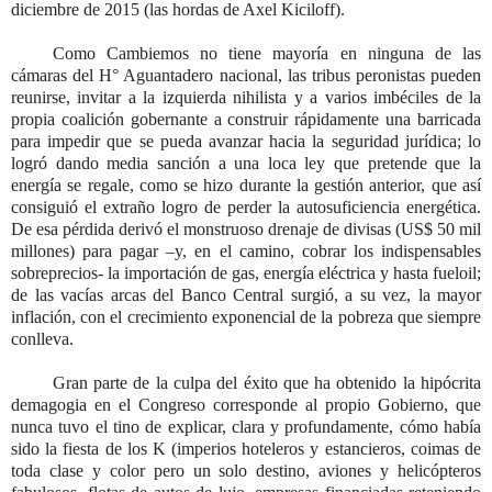
diciembre de 2015 (las hordas de Axel Kiciloff).
Como Cambiemos no tiene mayoría en ninguna de las
cámaras del H° Aguantadero nacional, las tribus peronistas pueden
reunirse, invitar a la izquierda nihilista y a varios imbéciles de la
propia coalición gobernante a construir rápidamente una barricada
para impedir que se pueda avanzar hacia la seguridad jurídica; lo
logró dando media sanción a una loca ley que pretende que la
energía se regale, como se hizo durante la gestión anterior, que así
consiguió el extraño logro de perder la autosuficiencia energética.
De esa pérdida derivó el monstruoso drenaje de divisas (US$ 50 mil
millones) para pagar –y, en el camino, cobrar los indispensables
sobreprecios- la importación de gas, energía eléctrica y hasta fueloil;
de las vacías arcas del Banco Central surgió, a su vez, la mayor
inflación, con el crecimiento exponencial de la pobreza que siempre
conlleva.
Gran parte de la culpa del éxito que ha obtenido la hipócrita
demagogia en el Congreso corresponde al propio Gobierno, que
nunca tuvo el tino de explicar, clara y profundamente, cómo había
sido la fiesta de los K (imperios hoteleros y estancieros, coimas de
toda clase y color pero un solo destino, aviones y helicópteros