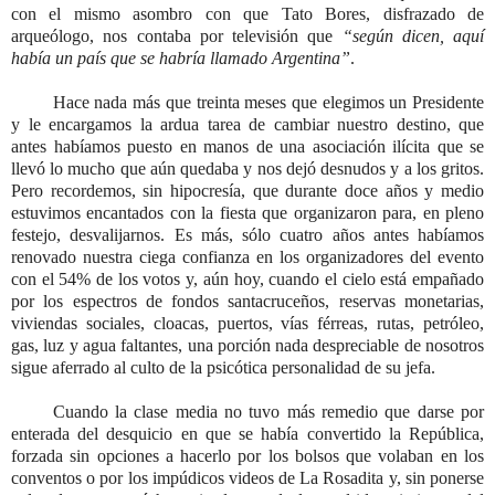
con el mismo asombro con que Tato Bores, disfrazado de
arqueólogo, nos contaba por televisión que
“según dicen, aquí
había un país que se habría llamado Argentina”
.
Hace nada más que treinta meses que elegimos un Presidente
y le encargamos la ardua tarea de cambiar nuestro destino, que
antes habíamos puesto en manos de una asociación ilícita que se
llevó lo mucho que aún quedaba y nos dejó desnudos y a los gritos.
Pero recordemos, sin hipocresía, que durante doce años y medio
estuvimos encantados con la fiesta que organizaron para, en pleno
festejo, desvalijarnos. Es más, sólo cuatro años antes habíamos
renovado nuestra ciega confianza en los organizadores del evento
con el 54% de los votos y, aún hoy, cuando el cielo está empañado
por los espectros de fondos santacruceños, reservas monetarias,
viviendas sociales, cloacas, puertos, vías férreas, rutas, petróleo,
gas, luz y agua faltantes, una porción nada despreciable de nosotros
sigue aferrado al culto de la psicótica personalidad de su jefa.
Cuando la clase media no tuvo más remedio que darse por
enterada del desquicio en que se había convertido la República,
forzada sin opciones a hacerlo por los bolsos que volaban en los
conventos o por los impúdicos videos de La Rosadita y, sin ponerse