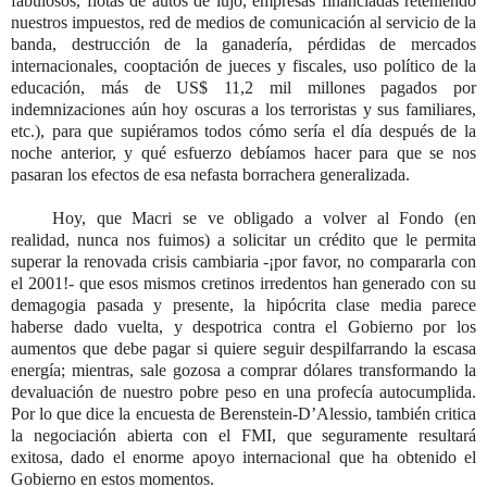
fabulosos, flotas de autos de lujo, empresas financiadas reteniendo
nuestros impuestos, red de medios de comunicación al servicio de la
banda, destrucción de la ganadería, pérdidas de mercados
internacionales, cooptación de jueces y fiscales, uso político de la
educación, más de US$ 11,2 mil millones pagados por
indemnizaciones aún hoy oscuras a los terroristas y sus familiares,
etc.), para que supiéramos todos cómo sería el día después de la
noche anterior, y qué esfuerzo debíamos hacer para que se nos
pasaran los efectos de esa nefasta borrachera generalizada.
Hoy, que Macri se ve obligado a volver al Fondo (en
realidad, nunca nos fuimos) a solicitar un crédito que le permita
superar la renovada crisis cambiaria -¡por favor, no compararla con
el 2001!- que esos mismos cretinos irredentos han generado con su
demagogia pasada y presente, la hipócrita clase media parece
haberse dado vuelta, y despotrica contra el Gobierno por los
aumentos que debe pagar si quiere seguir despilfarrando la escasa
energía; mientras, sale gozosa a comprar dólares transformando la
devaluación de nuestro pobre peso en una profecía autocumplida.
Por lo que dice la encuesta de Berenstein-D’Alessio, también critica
la negociación abierta con el FMI, que seguramente resultará
exitosa, dado el enorme apoyo internacional que ha obtenido el
Gobierno en estos momentos.