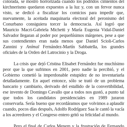
colorada, se mostró horrorizada cuando los podridos cimientos del
kirchnerismo quedaron expuestos a la luz y, con un fervor nunca
visto, se dedicó a fiscalizar los comicios para impedir que,
nuevamente, la aceitada maquinaria electoral del peronismo del
Conurbano consiguiera torcer la democracia. Así logró que
Mauricio Macri-Gabriela Michetti y María Eugenia Vidal-Daniel
Salvador llegaran al poder por pequeñísimos márgenes, pese a que
sus contendientes eran nada menos que Daniel Scioli-Carlos
Zannini y
Anímal
Fernández-Martín Sabbatella, los grandes
oficiales de la Orden del Latrocinio y la Droga.
La crisis que dejó Cristina Elisabet Fernández fue muchísimo
peor que la que sufrimos en 2001, pero nadie la percibió, y el
Gobierno cometió la imperdonable estupidez de no inventariarla
detalladamente. En aquel entonce, sólo se trató de un problema
bancario y cambiario, derivado del estallido de la convertibilidad,
ese invento de Domingo Cavallo que a todos nos gustó, a punto tal
que todos los candidatos presidenciales en 1989 juraron
conservarla. Sería bueno que recordáramos que volvimos a aplaudir
cuando, pocos días después, Adolfo Rodríguez Saa le cantó la vacía
a los acreedores y el Congreso entero gritó su felicidad al mundo.
Pero el final de Carlos Menem y la frustración de Fernando