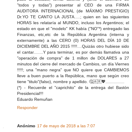
"todos y todas") presentar al CEO de una FIRMA
AUDITORA INTERNACIONAL (de MÁXIMO PRESTIGIO)
Dr.YO TE CANTO LA JUSTA.....; quien en las siguientes
HORAS les relataría al MUNDO, incluso los Argentinos; el
estado en que el "modelo" KK había ("NO"*) entregado las
Finanzas, etc,etc de la República Argentina (interna y
externamente) a las CERO (0) HORAS DEL DÍA 10 DE
DICIEMBRE DEL AÑO 2015 !!!!!....Quizás otro hubiese sido
el cantar........Y para terminar, es por demás llamativa una
"operación de compra" de 1 millon de DOLARES a 27
minutos del cierre del mercado de Cambios, un día Viernes
!!!!!; una "mano negra" que NO quiere que CAMBIEMOS
lleve a buen puerto a la República, mano que según creo
tiene "titulo"(falso), nombre y apellido. 🤔🇦🇷️💖................
(*) - Recuerde el "caprichito" de la entrega del Bastón
Presidencial!!!
Eduardo Remuñan
Responder
Anónimo
17 de mayo de 2018 a las 7:07