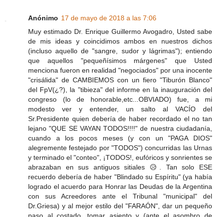
Anónimo
17 de mayo de 2018 a las 7:06
Muy estimado Dr. Enrique Guillermo Avogadro, Usted sabe
de mis ideas y coincidimos ambos en nuestros dichos
(incluso aquello de "sangre, sudor y lágrimas"); entiendo
que aquellos "pequeñísimos márgenes" que Usted
menciona fueron en realidad "negociados" por una inocente
"crisálida" de CAMBIEMOS con un fiero "Tiburón Blanco"
del FpV(¿?), la "tibieza" del informe en la inauguración del
congreso (lo de honorable,etc...OBVIADO) fue, a mi
modesto ver y entender, un salto al VACÍO del
Sr.Presidente quien debería de haber recordado el no tan
lejano "QUE SE VAYAN TODOS!!!!" de nuestra ciudadanía,
cuando a los pocos meses (y con un "PAGA DIOS"
alegremente festejado por "TODOS") concurridas las Urnas
y terminado el "conteo", ¡TODOS!, eufóricos y sonrientes se
abrazaban en sus antiguos sitiales 😥. Tan solo ESE
recuerdo debería de haber "Blindado su Espíritu" (ya había
logrado el acuerdo para Honrar las Deudas de la Argentina
con sus Acreedores ante el Tribunal "municipal" del
Dr.Griesa) y al mejor estilo del "FARAÓN", dar un pequeño
paso al costado, tomar asiento y (ante el asombro de