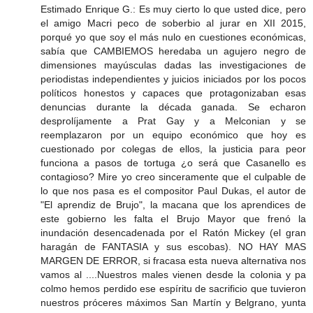
Estimado Enrique G.: Es muy cierto lo que usted dice, pero
el amigo Macri peco de soberbio al jurar en XII 2015,
porqué yo que soy el más nulo en cuestiones económicas,
sabía que CAMBIEMOS heredaba un agujero negro de
dimensiones mayúsculas dadas las investigaciones de
periodistas independientes y juicios iniciados por los pocos
políticos honestos y capaces que protagonizaban esas
denuncias durante la década ganada. Se echaron
desprolíjamente a Prat Gay y a Melconian y se
reemplazaron por un equipo económico que hoy es
cuestionado por colegas de ellos, la justicia para peor
funciona a pasos de tortuga ¿o será que Casanello es
contagioso? Mire yo creo sinceramente que el culpable de
lo que nos pasa es el compositor Paul Dukas, el autor de
"El aprendiz de Brujo", la macana que los aprendices de
este gobierno les falta el Brujo Mayor que frenó la
inundación desencadenada por el Ratón Mickey (el gran
haragán de FANTASIA y sus escobas). NO HAY MAS
MARGEN DE ERROR, si fracasa esta nueva alternativa nos
vamos al ....Nuestros males vienen desde la colonia y pa
colmo hemos perdido ese espíritu de sacrificio que tuvieron
nuestros próceres máximos San Martín y Belgrano, yunta